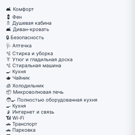
🛋 Комфорт
💈
Фен
🚿
Душевая кабина
🛋
Диван-кровать
🔒 Безопасность
🩺
Аптечка
🫧 Стирка и уборка
👔
Утюг и гладильная доска
🫧
Стиральная машина
🍳 Кухня
🫖
Чайник
🧊
Холодильник
📦
Микроволновая печь
🧑‍🍳
Полностью оборудованная кухня
🍳
Кухня
📡 Интернет и связь
📶
Wi-Fi
🚗 Транспорт
🚗
Парковка