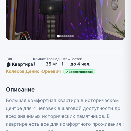
Тип
Комнат
Площадь
Этаж
Гостей
1
35 м²
1
до 4 чел.
🏠 Квартира
Колесов Денис Юрьевич
✓ Верифицирован
Описание
Большая комфортная квартира в историческом
центре для 4 человек в шаговой доступности до
всех значимых исторических памятников. В
квартире есть всё для комфортного проживания :