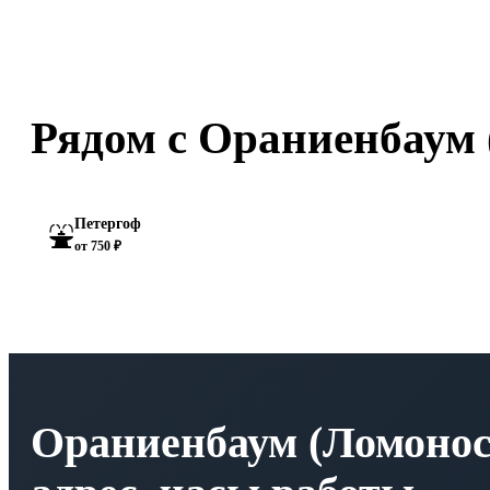
Рядом с Ораниенбаум 
Петергоф
⛲
от 750 ₽
Ораниенбаум (Ломоносо