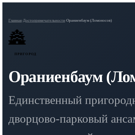
Главная
›
Достопримечательности
›
Ораниенбаум (Ломоносов)
🏯
ПРИГОРОД
Ораниенбаум (Ло
Единственный пригород
дворцово-парковый анса