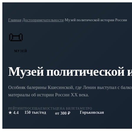
Главная
›
Достопримечательности
›
Музей политической истории России
📜
МУЗЕЙ
Музей политической 
Особняк балерины Кшесинской, где Ленин выступал с балк
материалы об истории России XX века.
РЕЙТИНГ
ПОСЕЩАЕМОСТЬ
ЦЕНА БИЛЕТА
МЕТРО
150 тыс/год
Горьковская
★ 4.4
от 300 ₽