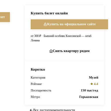
Купить билет онлайн
лет
Купить на официальном сайте
от 300 ₽ · Бывший особняк Кшесинской — штаб
Ленина
Снять квартиру рядом
Коротко
Категория
Музей
Рейтинг
★ 4.4
Посещаемость
150 тыс/год
Метро
Горьковская
Все достопримечательности