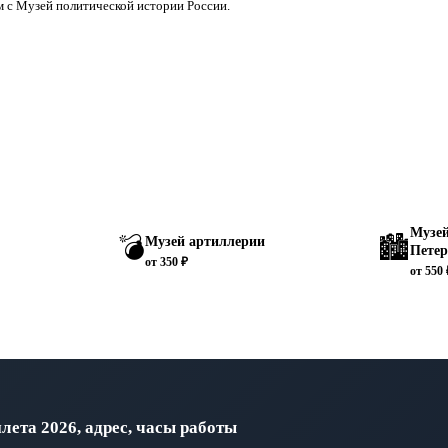
 с Музей политической истории России.
Музей
💣
🏙️
Музей артиллерии
Петер
от 350 ₽
от 550
ета 2026, адрес, часы работы