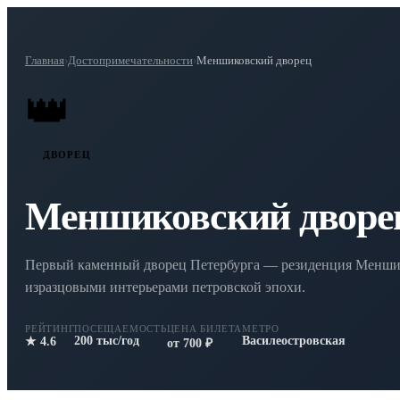
Главная
›
Достопримечательности
›
Меншиковский дворец
👑
ДВОРЕЦ
Меншиковский дворе
Первый каменный дворец Петербурга — резиденция Менши
изразцовыми интерьерами петровской эпохи.
РЕЙТИНГ
ПОСЕЩАЕМОСТЬ
ЦЕНА БИЛЕТА
МЕТРО
200 тыс/год
Василеостровская
★ 4.6
от 700 ₽