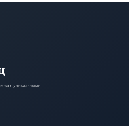
ц
кова с уникальными