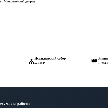
м с Меншиковский дворец.
Исаакиевский собор
Зимни
👑
⛪
от 450 ₽
от 700 
ес, часы работы